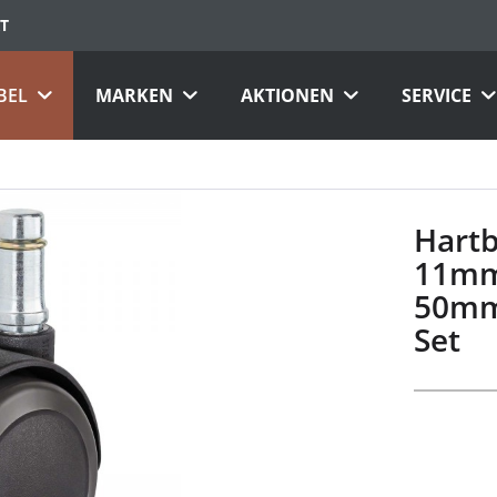
T
BEL
MARKEN
AKTIONEN
SERVICE
Hartb
11mm 
50mm 
Set