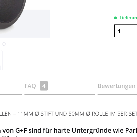
Lieferu
FAQ
4
Bewertungen
N – 11MM Ø STIFT UND 50MM Ø ROLLE IM 5ER-SET
 von G+F sind für harte Untergründe wie Par