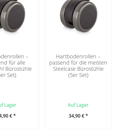
denrollen –
Hartbodenrollen –
nd für alle
passend für die meisten
uhl Bürostühle
Steelcase Bürostühle
5er Set)
(5er Set)
uf Lager
Auf Lager
4,90 € *
34,90 € *