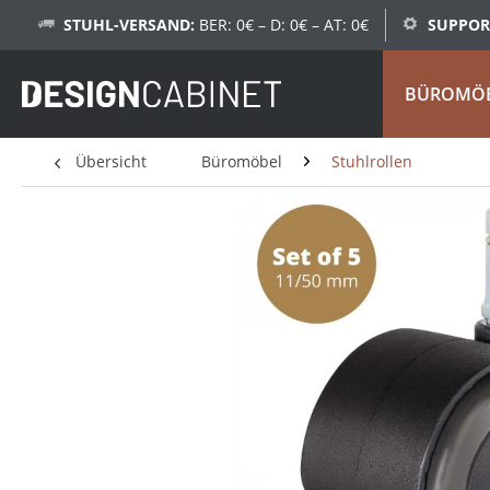
STUHL-VERSAND:
BER: 0€ – D: 0€ – AT: 0€
SUPPOR
BÜROMÖ
Übersicht
Büromöbel
Stuhlrollen