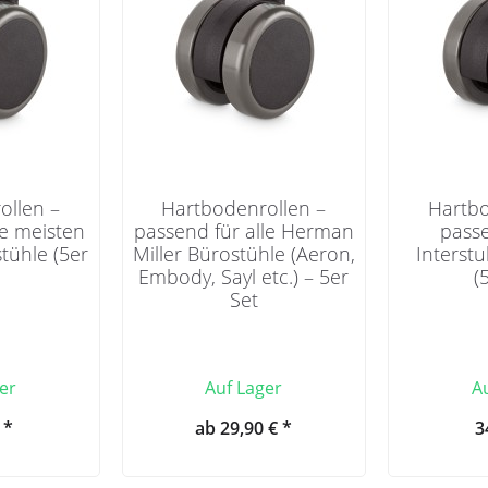
ollen –
Hartbodenrollen –
Hartbo
ie meisten
passend für alle Herman
passe
tühle (5er
Miller Bürostühle (Aeron,
Interst
Embody, Sayl etc.) – 5er
(
Set
er
Auf Lager
A
 *
ab 29,90 € *
3