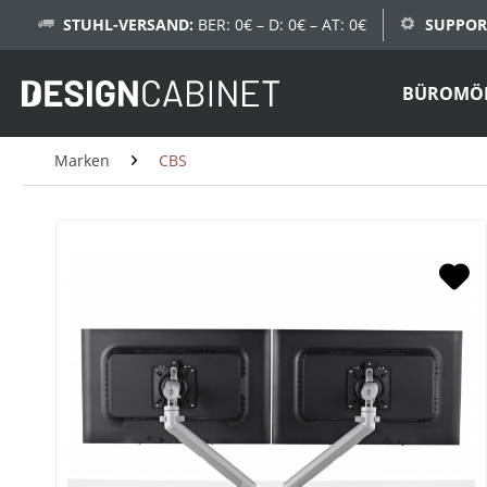
STUHL-VERSAND:
BER: 0€ – D: 0€ – AT: 0€
SUPPOR
BÜROMÖ
Marken
CBS