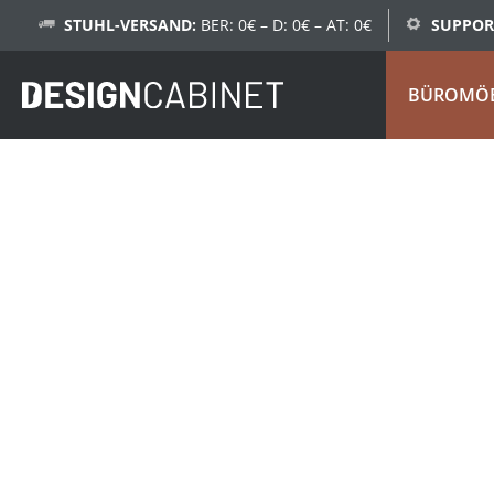
STUHL-VERSAND:
BER: 0€ – D: 0€ – AT: 0€
SUPPOR
BÜROMÖ