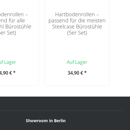
denrollen –
Hartbodenrollen –
nd für alle
passend für die meisten
uhl Bürostühle
Steelcase Bürostühle
5er Set)
(5er Set)
uf Lager
Auf Lager
4,90 € *
34,90 € *
Showroom in Berlin