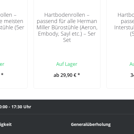
ollen –
Hartbodenrollen –
Hartbo
ie meisten
passend für alle Herman
passe
tühle (5er
Miller Bürostühle (Aeron,
Interst
Embody, Sayl etc.) – 5er
(
Set
er
Auf Lager
A
 *
ab 29,90 € *
3
0:00 - 17:30 Uhr
igkeit
Generalüberholung