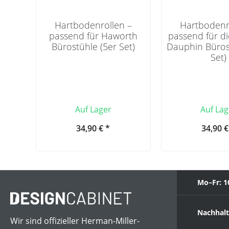
Hartbodenrollen –
Hartbodenr
passend für Haworth
passend für d
Bürostühle (5er Set)
Dauphin Büros
Set)
Auf Lager
Auf Lag
34,90 € *
34,90 €
Mo–Fr: 1
Nachhalt
Wir sind offizieller Herman-Miller-