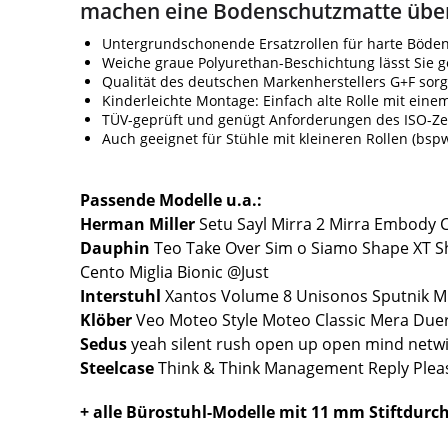
machen eine Bodenschutzmatte über
Untergrundschonende Ersatzrollen für harte Böden 
Weiche graue Polyurethan-Beschichtung lässt Sie 
Qualität des deutschen Markenherstellers G+F sorgt
Kinderleichte Montage: Einfach alte Rolle mit ein
TÜV-geprüft und genügt Anforderungen des ISO-Zer
Auch geeignet für Stühle mit kleineren Rollen (bsp
Passende Modelle u.a.:
Herman Miller
Setu Sayl Mirra 2 Mirra Embody C
Dauphin
Teo Take Over Sim o Siamo Shape XT S
Cento Miglia Bionic @Just
Interstuhl
Xantos Volume 8 Unisonos Sputnik MO
Klöber
Veo Moteo Style Moteo Classic Mera Duer
Sedus
yeah silent rush open up open mind netwi
Steelcase
Think & Think Management Reply Pleas
+ alle Bürostuhl-Modelle mit 11 mm Stiftdur