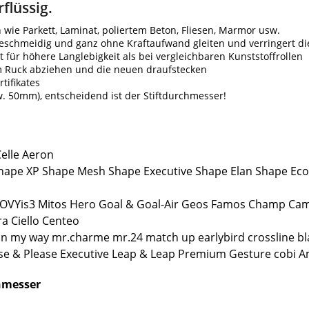
flüssig.
wie Parkett, Laminat, poliertem Beton, Fliesen, Marmor usw.
geschmeidig und ganz ohne Kraftaufwand gleiten und verringert di
 für höhere Langlebigkeit als bei vergleichbaren Kunststoffrollen
em Ruck abziehen und die neuen draufstecken
tifikates
w. 50mm), entscheidend ist der Stiftdurchmesser!
elle Aeron
hape XP Shape Mesh Shape Executive Shape Elan Shape Ec
VYis3 Mitos Hero Goal & Goal-Air Geos Famos Champ Campo
a Ciello Centeo
n my way mr.charme mr.24 match up earlybird crossline bl
e & Please Executive Leap & Leap Premium Gesture cobi Am
chmesser