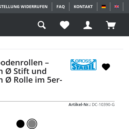
STELLUNG WIDERRUFEN
FAQ
KONTAKT
DEUTSCH
ENGL
odenrollen –
Ø Stift und
Ø Rolle im 5er-
Artikel-Nr.:
DC-10390-G