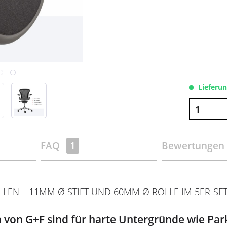
Lieferu
FAQ
1
Bewertungen
N – 11MM Ø STIFT UND 60MM Ø ROLLE IM 5ER-SET
 von G+F sind für harte Untergründe wie Par