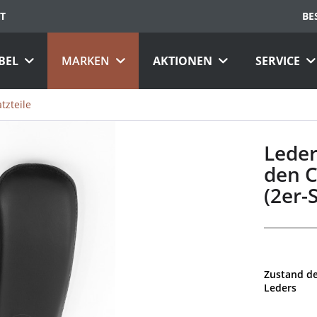
T
BE
BEL
MARKEN
AKTIONEN
SERVICE
tzteile
Leder
den C
(2er-
Zustand d
Leders