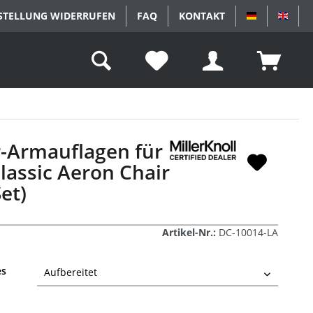
STELLUNG WIDERRUFEN
FAQ
KONTAKT
DEUTSCH
ENGL
-Armauflagen für
lassic Aeron Chair
Set)
Artikel-Nr.:
DC-10014-LA
es