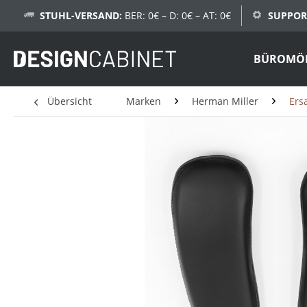
STUHL-VERSAND:
BER: 0€ – D: 0€ – AT: 0€
SUPPOR
BÜROMÖ
Übersicht
Marken
Herman Miller
Ersa