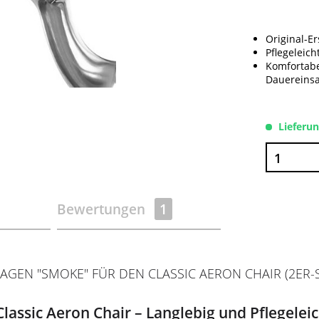
Original-Er
Pflegeleich
Komfortabe
Dauereinsa
Lieferu
Bewertungen
1
EN "SMOKE" FÜR DEN CLASSIC AERON CHAIR (2ER-S
assic Aeron Chair – Langlebig und Pflegeleic