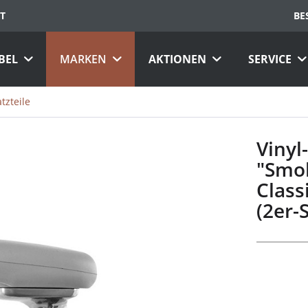
T
BE
BEL
MARKEN
AKTIONEN
SERVICE
tzteile
Vinyl
"Smok
Class
(2er-