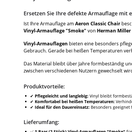
Ersetzen Sie Ihre defekte Armauflage mit 
Ist Ihre Armauflage am
Aeron Classic Chair
besch
Vinyl-Armauflage "Smoke"
von
Herman Miller
Vinyl-Armauflagen
bieten eine besonders pflegel
Gebrauch. Gerade bei heißen Temperaturen verh
Das Material bleibt über Jahre formbeständig un
zwischen verschiedenen Nutzern gewechselt wird
Produktvorteile:
✔
Pflegeleicht und langlebig:
Vinyl bleibt formbest
✔
Komfortabel bei heißen Temperaturen:
Verhind
✔
Ideal für den Dauereinsatz:
Besonders geeignet 
Lieferumfang:
✅
1 Paar (2 Stück) Vinyl-Armauflagen "Smoke"
für