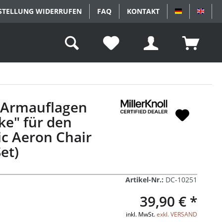
STELLUNG WIDERRUFEN
FAQ
KONTAKT
DEUTSCH
ENGL
-Armauflagen
e" für den
ic Aeron Chair
Set)
Artikel-Nr.:
DC-10251
39,90 € *
inkl. MwSt.
exkl. VERSAND