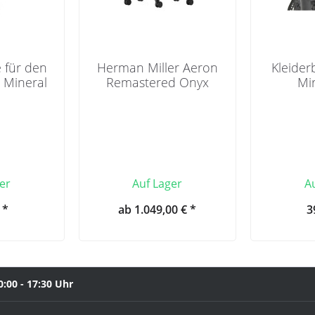
 für den
Herman Miller Aeron
Kleider
- Mineral
Remastered Onyx
Mir
er
Auf Lager
A
 *
ab 1.049,00 € *
3
0:00 - 17:30 Uhr