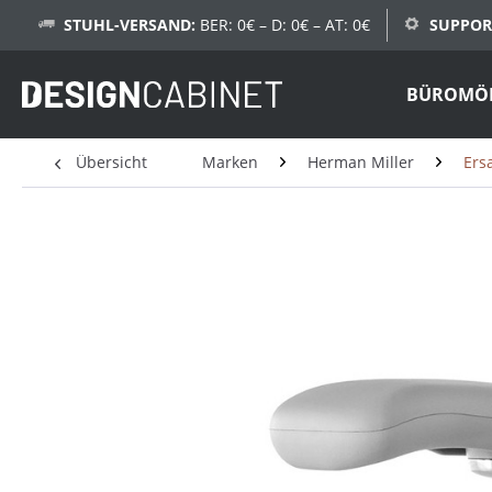
STUHL-VERSAND:
BER: 0€ – D: 0€ – AT: 0€
SUPPOR
BÜROMÖ
Übersicht
Marken
Herman Miller
Ersa